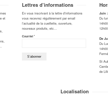
Lettres d’informations
Hor
gumes
En vous inscrivant à la lettre d’informations
Juin :
e et
vous recevrez régulièrement par email
Du lu
l’actualité de la cueillette, ouverture,
14h00
nouveaux produits, etc…
12h00
s,
*
Courriel
De Jui
ons,
Du Lu
 …
14h00
Fermé
St Aub
Cambr
de Lil
Localisation